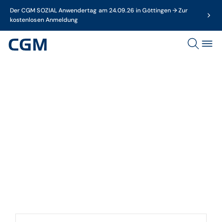
Der CGM SOZIAL Anwendertag am 24.09.26 in Göttingen → Zur
kostenlosen Anmeldung
Dossier
Digitale Apotheke