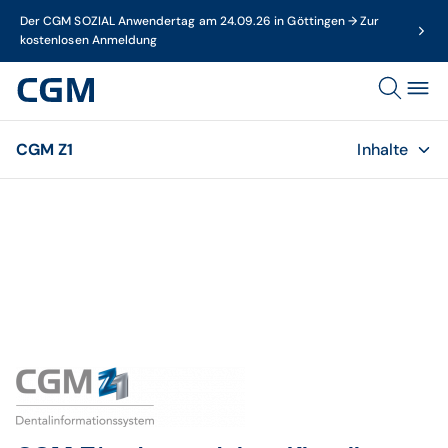
Der CGM SOZIAL Anwendertag am 24.09.26 in Göttingen → Zur
kostenlosen Anmeldung
CGM Z1
Inhalte