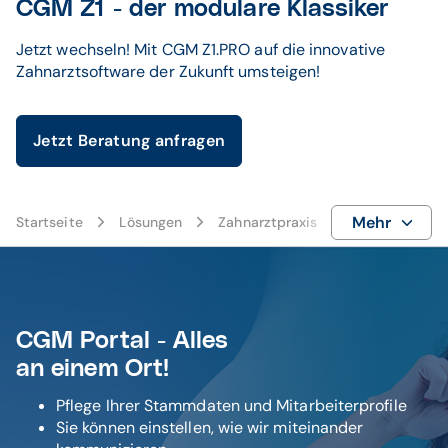
CGM Z1 - der modulare Klassiker
Jetzt wechseln! Mit CGM Z1.PRO auf die innovative
Zahnarztsoftware der Zukunft umsteigen!
Jetzt Beratung anfragen
Mehr
Startseite
Lösungen
Zahnarztpraxis
CGM Z1
CGM Portal - Alles
an einem Ort!
Pflege Ihrer Stammdaten und Mitarbeiterprofile
Sie können einstellen, wie wir miteinander