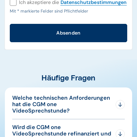
Ich akzeptiere die
Datenschutzbestimmungen
Mit
*
markierte Felder sind Pflichtfelder
Absenden
Häufige Fragen
Welche technischen Anforderungen
hat die CGM one
VideoSprechstunde?
Einfach loslegen – mit Geräten, die Sie bereits
Wird die CGM one
nutzen: Ob Smartphone, Tablet oder Laptop –
VideoSprechstunde refinanziert und
alles, was Sie brauchen, ist ein Internetzugang.