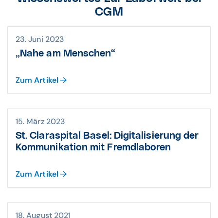
Einsender zugeschnitten.
CGM
Regelmäßige Überprüfung durch
Penetration-Tests.
Maximaler Service für Arztpraxen und
Stationen.
23. Juni 2023
„Nahe am Menschen“
Zum Artikel
15. März 2023
St. Claraspital Basel: Digitali­sierung der
Kommu­nikation mit Fremd­laboren
Zum Artikel
18. August 2021