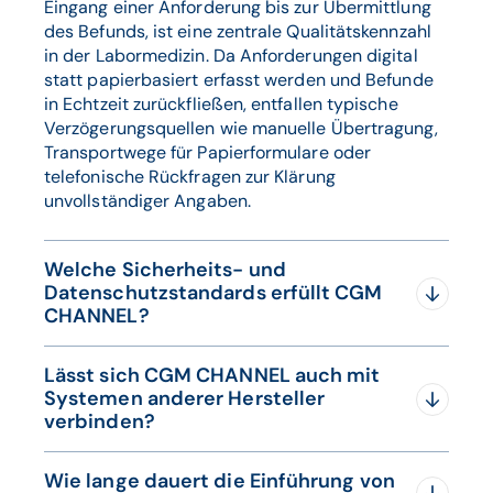
Eingang einer Anforderung bis zur Übermittlung
des Befunds, ist eine zentrale Qualitätskennzahl
in der Labormedizin. Da Anforderungen digital
statt papierbasiert erfasst werden und Befunde
in Echtzeit zurückfließen, entfallen typische
Verzögerungsquellen wie manuelle Übertragung,
Transportwege für Papierformulare oder
telefonische Rückfragen zur Klärung
unvollständiger Angaben.
Welche Sicherheits- und
Datenschutzstandards erfüllt CGM
CHANNEL?
Da Gesundheitsdaten übertragen werden, ist die
Lässt sich CGM CHANNEL auch mit
Software auf durchgängige Verschlüsselung
Systemen anderer Hersteller
sowie rollenbasierte Zugriffsrechte ausgelegt.
verbinden?
Darüber hinaus erfüllt CGM CHANNEL konsequent
die regulatorischen Anforderungen der DSGVO
Ja. Das Portal ist herstellerunabhängig aufgebaut
sowie der entsprechenden Schweizer Regelungen
Wie lange dauert die Einführung von
und kommuniziert über gängige