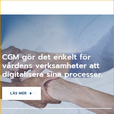
CGM gör det enkelt för
vårdens verksamheter att
Nästa generations digitala
CGM skänker årets julgåva
digitalisera sina processer.
verksamhetssystem
till Läkare Utan Gränser
LÄS MER
CGM CLINICAL
LÄS MER