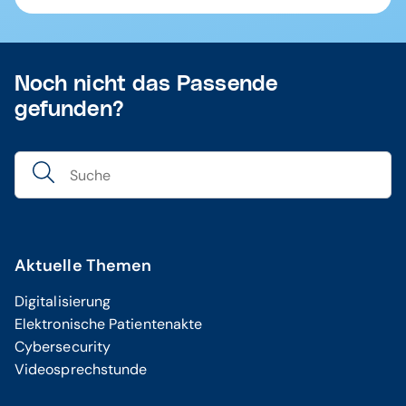
kann die Batterie auch nicht ausgetauscht
Sie können sich an Ihren Dienstleister vor Ort
werden. Um Ausfallzeiten und Störungen zu
(DVO) unter der Telefonnummer +49 (0) 261 -
vermeiden, ist ein rechtzeitiger Austausch älterer
8000 9000 wenden oder bequem über unseren
Geräte sinnvoll.
Noch nicht das Passende
Connectivity Webshop
neue Geräte bestellen.
gefunden?
Aktuelle Themen
Digitalisierung
Elektronische Patientenakte
Cybersecurity
Videosprechstunde