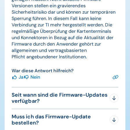
Versionen stellen ein gravierendes
Sicherheitsrisiko dar und können zur temporären
Sperrung führen. In diesem Fall kann keine
Verbindung zur TI mehr hergestellt werden. Die
regelmäßige Überprüfung der Kartenterminals
und Konnektoren in Bezug auf die Aktualität der
Firmware durch den Anwender gehört zur
allgemeinen und vertragsbasierten
Pflicht angebundener Institutionen.
War diese Antwort hilfreich?
Ja
Nein
Seit wann sind die Firmware-Updates
verfügbar?
Das Firmware-Update 3.9.1 für das stationäre
Muss ich das Firmware-Update
Kartenterminal ORGA 6141 online und das ORGA
bestellen?
Neo ist seit 4. Juni 2025, das Firmware-Update