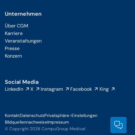
Unternehmen
Über CGM
Karriere
Veranstaltungen
Presse
Konzern
Social Media
LinkedIn
X
Instagram
Facebook
Xing
Kontakt
Datenschutz
Privatsphäre-Einstellungen
Bildquellennachweise
Impressum
Prod
© Copyright 2026 CompuGroup Medical