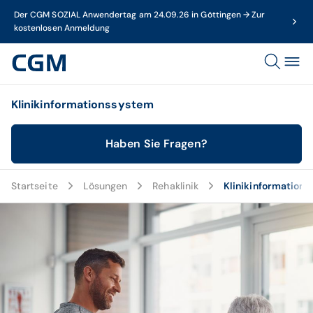
Der CGM SOZIAL Anwendertag am 24.09.26 in Göttingen → Zur
kostenlosen Anmeldung
Klinikinformationssystem
Haben Sie Fragen?
Startseite
Lösungen
Rehaklinik
Klinikinformation