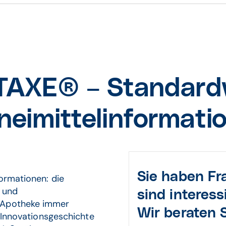
AXE® – Standard
neimittelinformati
Sie haben F
ormationen: die
und
sind interess
r Apotheke immer
Wir beraten S
r Innovationsgeschichte