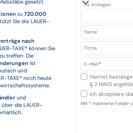
Maßstäbe gesetzt.
Ihr Anliegen:
tionen
zu
720.000
tützt Sie die LAUER-
Name
verträge nach
LAUER-TAXE® können Sie
Firma
u treffen: Die
Änderungen
ist
E-Mail
*
eutisch und
Hiermit bestätige
AUER-TAXE® noch heute
§ 2 HWG angehör
wirtschaftssysteme.
Ich akzeptiere di
ändler
und
Mit
*
markierte Felder si
e
über die LAUER-
hältlich.