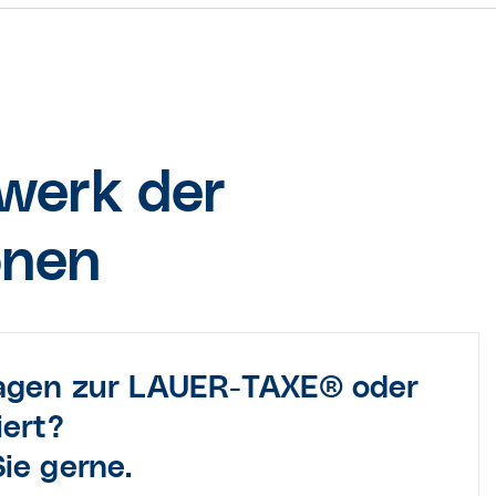
werk der
onen
ragen zur LAUER-TAXE® oder
iert?
ie gerne.