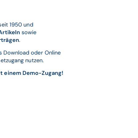
seit 1950 und
rtikeln
sowie
rträgen
.
s Download oder Online
rnetzugang nutzen.
mit einem Demo-Zugang!