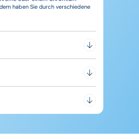
 Zudem haben Sie durch verschiedene
hen Änderungen werden stichtagsgenau
e aller Datenquellen können Sie sich
ion sowie
unden auf sichere Auskünfte bauen.