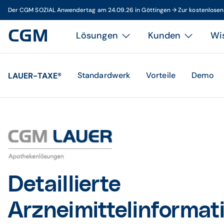
Der CGM SOZIAL Anwendertag am 24.09.26 in Göttingen → Zur kostenlose
Lösungen
Kunden
Wi
Standardwerk
Vorteile
Demo
LAUER-TAXE®
Detaillierte
Arzneimittelinformat