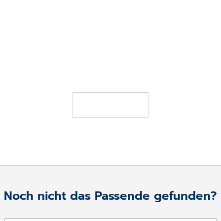
5. MÄRZ 2026
CompuGroup Medical maximiert
Kundennutzen mit gezielten
Produktinnovationen
JETZT LESEN
Noch nicht das Passende gefunden?