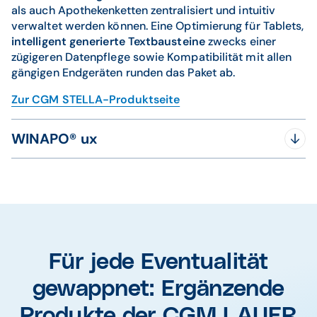
als auch Apothekenketten zentralisiert und intuitiv
verwaltet werden können. Eine Optimierung für Tablets,
intelligent generierte Textbausteine
zwecks einer
zügigeren Datenpflege sowie Kompatibilität mit allen
gängigen Endgeräten runden das Paket ab.
Zur CGM STELLA-Produktseite
WINAPO® ux
Dank seiner
überragenden Benutzerfreundlichkeit
hat
sich WINAPO ux rasch zu einem Liebling der
Apothekengemeinschaft gemausert. Als tragende Säule
des CGM LAUER-Portfolios hat die Apothekensoftware
entscheidend zum Erfolg unseres Unternehmens
beigetragen und wird
kontinuierlich um neue Updates
Für jede Eventualität
und Funktionen ergänzt
, um den Anforderungen der
modernen Apothekenlandschaft Rechnung zu tragen.
gewappnet: Ergänzende
WINAPO ux zeichnet sich durch ein
übersichtliches
und leicht verständliches UI
aus, das Anwendern eine
Produkte der CGM LAUER