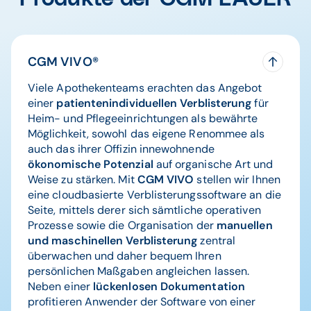
organische und zentralisierte Verwaltung ihres
Apothekenalltags gestattet.
Zur WINAPO ux-Produktseite
CGM VIVO®
Viele Apothekenteams erachten das Angebot
einer
patientenindividuellen Verblisterung
für
Heim- und Pflegeeinrichtungen als bewährte
Möglichkeit, sowohl das eigene Renommee als
auch das ihrer Offizin innewohnende
ökonomische Potenzial
auf organische Art und
Weise zu stärken. Mit
CGM VIVO
stellen wir Ihnen
eine cloudbasierte Verblisterungssoftware an die
Seite, mittels derer sich sämtliche operativen
Prozesse sowie die Organisation der
manuellen
und maschinellen Verblisterung
zentral
überwachen und daher bequem Ihren
persönlichen Maßgaben angleichen lassen.
Neben einer
lückenlosen Dokumentation
profitieren Anwender der Software von einer