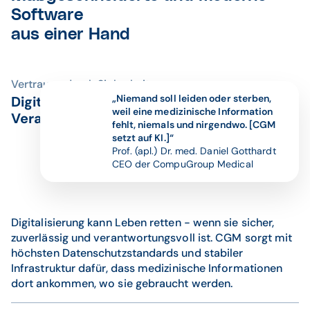
Gesundheitsdienst
Telematikinfrastruktur
Software
Pflegedienst
aus einer Hand
Heilmittelerbringer
Vertrauen durch Sicherheit
Radiologie
„Niemand soll leiden oder sterben,
Digitale Gesundheitslösungen mit
weil eine medizinische Information
Verantwortung
Rehaklinik
fehlt, niemals und nirgendwo. [CGM
setzt auf KI.]“
Prof. (apl.) Dr. med. Daniel Gotthardt
Rettungsdienst
CEO der CompuGroup Medical
Soziale
Einrichtung
Zahnarztpraxis
Digitalisierung kann Leben retten - wenn sie sicher,
zuverlässig und verantwortungsvoll ist. CGM sorgt mit
höchsten Datenschutzstandards und stabiler
Infrastruktur dafür, dass medizinische Informationen
dort ankommen, wo sie gebraucht werden.