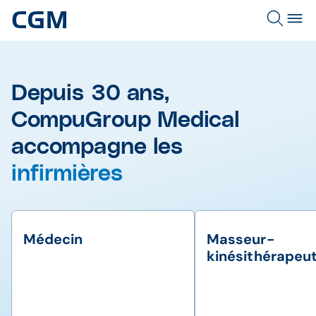
Depuis 30 ans,
CompuGroup Medical
accompagne les
infirmières
MSP et centres de santé
Médecin
Masseur-
kinésithérapeu