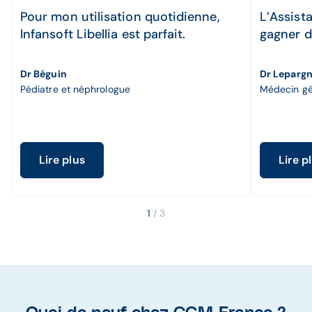
Pour mon utilisation quotidienne,
L’Assist
Infansoft Libellia est parfait.
gagner d
Dr Béguin
Dr Leparg
Pédiatre et néphrologue
Médecin gé
Lire plus
Lire p
1
/ 3