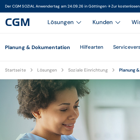
Der CGM SOZIAL Anwendertag am 24.09.26 in Göttingen → Zur kostenlose
Lösungen
Kunden
Wi
Hilfearten
Servicever
Planung & Dokumentation
Startseite
Lösungen
Soziale Einrichtung
Planung 