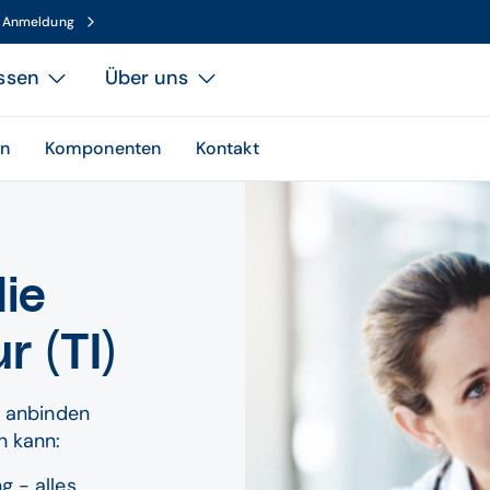
n Anmeldung
ssen
Über uns
en
Komponenten
Kontakt
ie
r (TI)
TI anbinden
rn kann:
 - alles