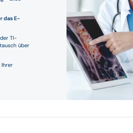
r das E-
der TI-
stausch über
 Ihrer