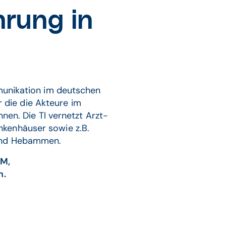
hrung in
ommunikation im deutschen
r die die Akteure im
en. Die TI vernetzt Arzt-
nkenhäuser sowie z.B.
 und Hebammen.
GM,
n.