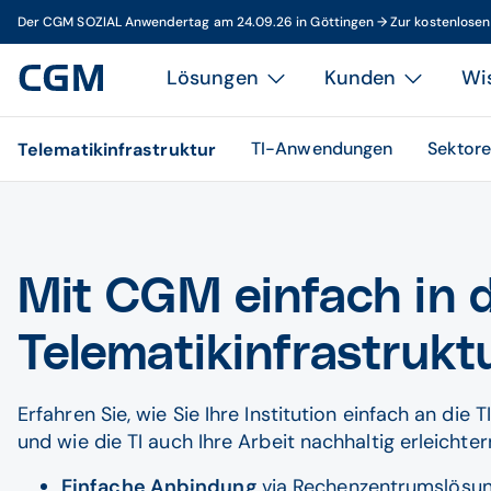
Der CGM SOZIAL Anwendertag am 24.09.26 in Göttingen → Zur kostenlose
Lösungen
Kunden
Wi
TI-Anwendungen
Sektor
Telematikinfrastruktur
Mit CGM einfach in d
Telematikinfrastruktu
Erfahren Sie, wie Sie Ihre Institution einfach an die 
und wie die TI auch Ihre Arbeit nachhaltig erleichte
Einfache Anbindung
via Rechenzentrumslösung