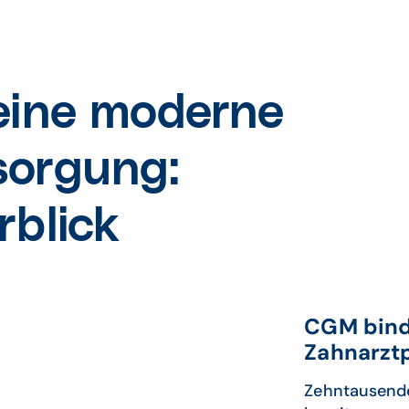
eine moderne
sorgung:
rblick
CGM binde
Zahnarztp
Zehntausende 