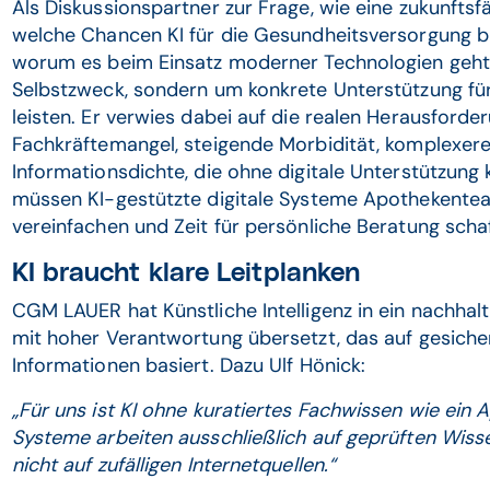
Als Diskussionspartner zur Frage, wie eine zukunfts
welche Chancen KI für die Gesundheitsversorgung bi
worum es beim Einsatz moderner Technologien geht:
Selbstzweck, sondern um konkrete Unterstützung für 
leisten. Er verwies dabei auf die realen Herausfor
Fachkräftemangel, steigende Morbidität, komplexere
Informationsdichte, die ohne digitale Unterstützung
müssen KI-gestützte digitale Systeme Apothekenteam
vereinfachen und Zeit für persönliche Beratung scha
KI braucht klare Leitplanken
CGM LAUER hat Künstliche Intelligenz in ein nachhal
mit hoher Verantwortung übersetzt, das auf gesiche
Informationen basiert. Dazu Ulf Hönick:
„Für uns ist KI ohne kuratiertes Fachwissen wie ein 
Systeme arbeiten ausschließlich auf geprüften Wis
nicht auf zufälligen Internetquellen.“