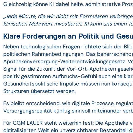
Gleichzeitig könne KI dabei helfe, administrative Pro
„Jede Minute, die wir nicht mit Formularen verbring
klinischen Mehrwert investieren. KI kann uns einen Te
Klare Forderungen an Politik und Ge
Neben technologischen Fragen richtete sich der Bli
politischen Rahmenbedingungen. Das beherrschende
Apothekenversorgung-Weiterentwicklungsgesetz. Von
Signal für die Zukunft der Vor-Ort-Apotheken gese
positiv gestimmten Aufbruchs-Gefühl auch eine kla
Gesundheitspolitische Impulse müssen nun konsequen
Strukturen übersetzt werden.
Es bleibt entscheidend, wie digitale Prozesse, regu
Versorgungsrealität künftig sinnvoll miteinander ve
Für CGM LAUER steht weiterhin fest: Die Apotheke v
digitalisierten Welt ein unverzichtbarer Bestandteil