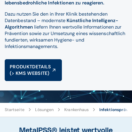
lebensbedrohliche Infektionen zu reagieren.
Dazu nutzen Sie den in Ihrer Klinik bestehenden
Datenbestand – modernste
Künstliche Intelligenz-
Algorithmen
liefern Ihnen wertvolle Informationen zur
Prävention sowie zur Umsetzung eines wissen­schaftlich
fundierten, wirksamen Hygiene- und
Infektionsmanagements.
PRODUKTDETAILS
(> KMS WEBSITE)
© istockphoto / Stígur Már Karlsson /Heimsmyndir – Adobe Stock /
Startseite
Lösungen
Krankenhaus
Infektionspräven
your123
MetaIPSS® leistet wertvolle