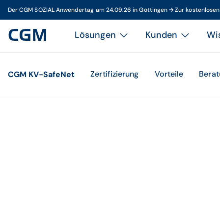
Der CGM SOZIAL Anwendertag am 24.09.26 in Göttingen → Zur kostenlose
Lösungen
Kunden
Wi
Zertifizierung
Vorteile
Berat
CGM KV-SafeNet