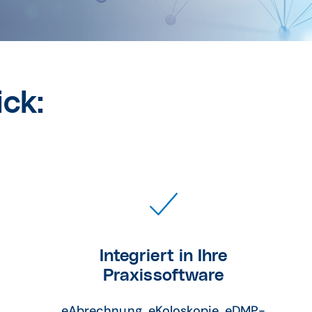
ick:
Integriert in Ihre
Praxissoftware
eAbrechnung, eKoloskopie, eDMP-