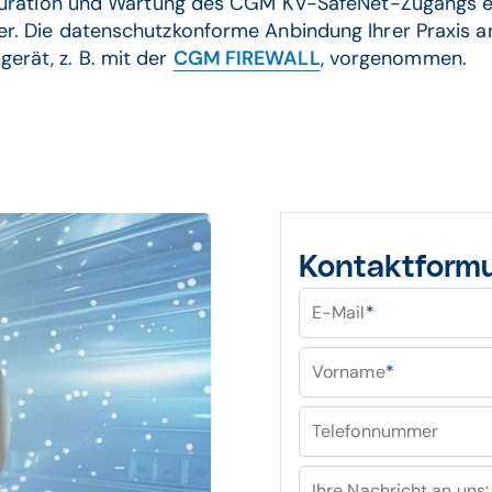
figuration und Wartung des CGM KV-SafeNet-Zugangs e
tner. Die datenschutzkonforme Anbindung Ihrer Praxis
erät, z. B. mit der
CGM FIREWALL
, vorgenommen.
Kontaktformu
E-Mail
*
Vorname
*
Telefonnummer
Ihre Nachricht an uns: