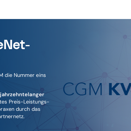
feNet-
GM die Nummer eins
n
jahrzehntelanger
tes Preis-Leistungs-
praxen durch das
rtnernetz.