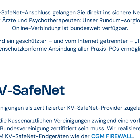
afeNet-Anschluss gelangen Sie direkt ins sichere Net
r Ärzte und Psychotherapeuten: Unser Rundum-sorglos
Online-Verbindung ist bundesweit verfügbar.
 ein geschützter – und vom Internet getrennter – „Tu
enschutzkonforme Anbindung aller Praxis-PCs ermögli
V-SafeNet
inigungen als zertifizierter KV-SafeNet-Provider zugel
e Kassenärztlichen Vereinigungen zwingend eine vork
n Bundesvereinigung zertifiziert sein muss. Wir reali
CGM KV-SafeNet-Endgeräten wie der
CGM FIREWALL
.