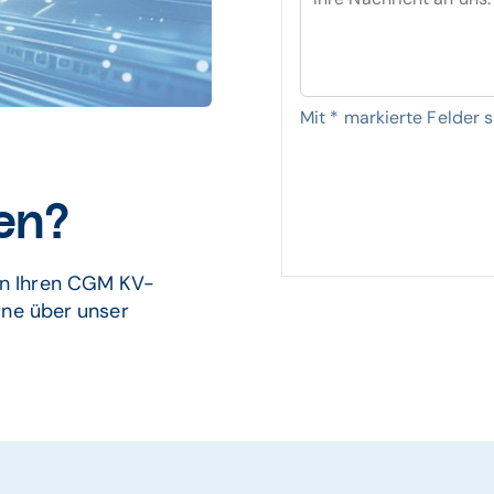
Mit
*
markierte Felder si
en?
n Ihren CGM KV-
rne über unser