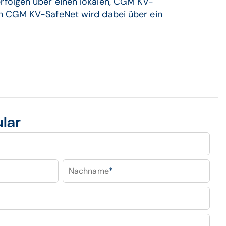
rfolgen über einen lokalen, CGM KV-
 an CGM KV-SafeNet wird dabei über ein
lar
Nachname
*