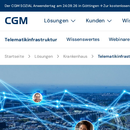
Der CGM SOZIAL Anwendertag am 24.09.26 in Göttingen → Zur kostenlose
Lösungen
Kunden
Wi
Wissenswertes
Webinare
Telematikinfrastruktur
Startseite
Lösungen
Krankenhaus
Telematikinfras