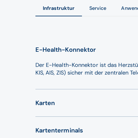
Infrastruktur
Service
Anwen
E-Health-Konnektor
Der E-Health-Konnektor ist das Herzstüc
KIS, AIS, ZIS) sicher mit der zentralen 
Karten
eGK
(elektronische Gesundheitskarte)
Kartenterminals
HBA
(Heilberufsausweis) ist ein Arztausw