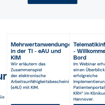
Mehrwertanwendungen
Telematikin
in der TI - eAU und
- Willkomm
KIM
Bord
Wir erläutern das
Im Webinar erha
Zusammenspiel
einen Überblick
ur
der elektronische
erfolgreiche
Arbeitsunfähigkeitsbescheinigung
Implementierun
(eAU) mit KIM.
Patientenportal
KRH“ im Klinik
Sie
Hannover.