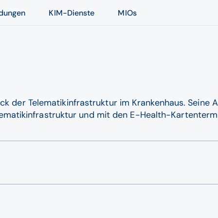
dungen
KIM-Dienste
MIOs
k der Telematikinfrastruktur im Krankenhaus. Seine Au
Telematikinfrastruktur und mit den E-Health-Kartenterm
eis. Er identifiziert den Besitzer als Arzt und ermöglic