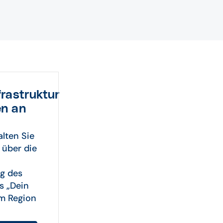
frastruktur
en an
lten Sie
 über die
g des
s „Dein
um Region