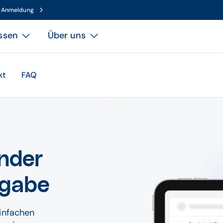
n Anmeldung
ssen
Über uns
kt
FAQ
ender
rgabe
einfachen