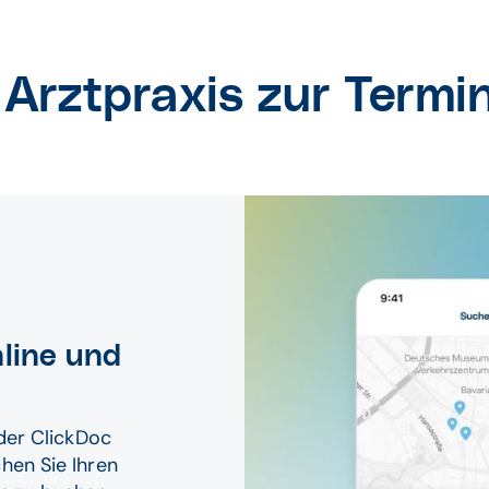
r Arztpraxis zur Term
nline und
der ClickDoc
hen Sie Ihren