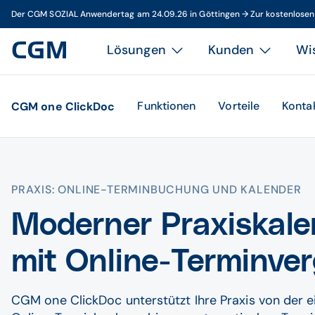
Der CGM SOZIAL Anwendertag am 24.09.26 in Göttingen → Zur kostenlose
Lösungen
Kunden
Wi
Funktionen
Vorteile
Konta
CGM one ClickDoc
PRAXIS: ONLINE-TERMINBUCHUNG UND KALENDER
Moderner Praxis­kal
mit Online-Termin­ve
CGM one ClickDoc unterstützt Ihre Praxis von der 