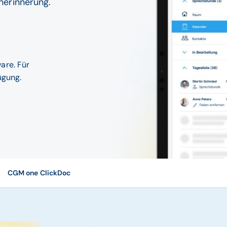
nerinnerung.
are. Für
ügung.
CGM one ClickDoc