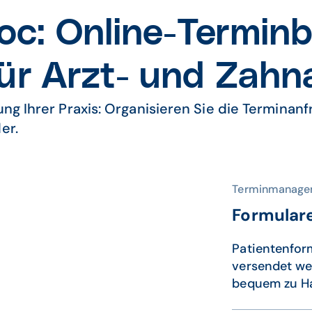
c: Online-Termin­
 für Arzt- und Zah
ng Ihrer Praxis: Organisieren Sie die Terminanf
er.
Terminmanage
Formular
Patientenfor
versendet we
bequem zu Ha