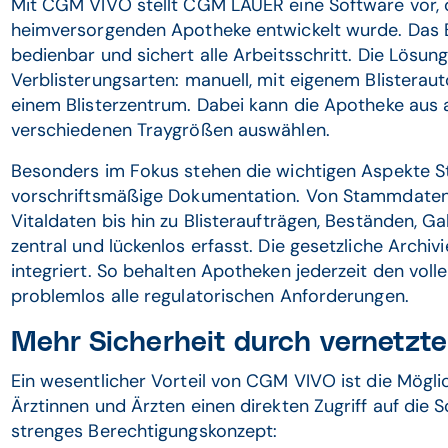
Mit CGM VIVO stellt CGM LAUER eine Software vor, d
heimversorgenden Apotheke entwickelt wurde. Das Bl
bedienbar und sichert alle Arbeitsschritt. Die Lösung
Verblisterungsarten: manuell, mit eigenem Blistera
einem Blisterzentrum. Dabei kann die Apotheke aus a
verschiedenen Traygrößen auswählen.
Besonders im Fokus stehen die wichtigen Aspekte S
vorschriftsmäßige Dokumentation. Von Stammdaten
Vitaldaten bis hin zu Blisteraufträgen, Beständen, Ga
zentral und lückenlos erfasst. Die gesetzliche Archi
integriert. So behalten Apotheken jederzeit den volle
problemlos alle regulatorischen Anforderungen.
Mehr Sicherheit durch vernetzt
Ein wesentlicher Vorteil von CGM VIVO ist die Mögl
Ärztinnen und Ärzten einen direkten Zugriff auf die S
strenges Berechtigungskonzept: