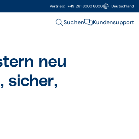
Vertrieb:
+49 261 8000 8000
Deutschland
Suchen
Kundensupport
stern neu
 sicher,