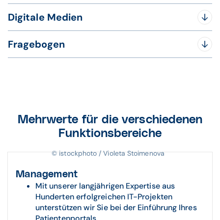
Digitale Medien
Fragebogen
Bereitstellung von Videos zu Erkrankungen,
Diagnose- und Therapieverfahren
Videos zu allgemeinen Informationen über Ihre
Verbesserung der Messbarkeit von
Klinik
Therapiefortschritt und Aufenthaltskomfort
Die geteilten Medien stehen auch nach dem
Checklisten: Vorbereitende Maßnahmen für den
Klinikaufenthalt zur Verfügung
Klinikaufenthalt
Mehrwerte für die verschiedenen
Funktionsbereiche
© istockphoto / Violeta Stoimenova
Management
Mit unserer langjährigen Expertise aus
Hunderten erfolgreichen IT-Projekten
unterstützen wir Sie bei der Einführung Ihres
Patientenportals