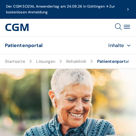
Der CGM SOZIAL Anwendertag am 24.09.26 in Göttingen → Zur
kostenlosen Anmeldung
Patientenportal
Inhalte
Startseite
Lösungen
Rehaklinik
Patientenportal