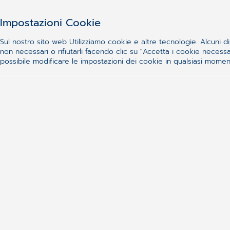
La più ampia scelta di software di cartella clinica.
Impostazioni Cookie
Consolidati ed evoluti.
Vai alle soluzioni
Sul nostro sito web Utilizziamo cookie e altre tecnologie. Alcuni di 
non necessari o rifiutarli facendo clic su "Accetta i cookie nece
possibile modificare le impostazioni dei cookie in qualsiasi momento
Specialisti, Poliambulatori e Centri Medici
Un vero valore aggiunto per il lavoro del medico
specialista.
Vai alle soluzioni