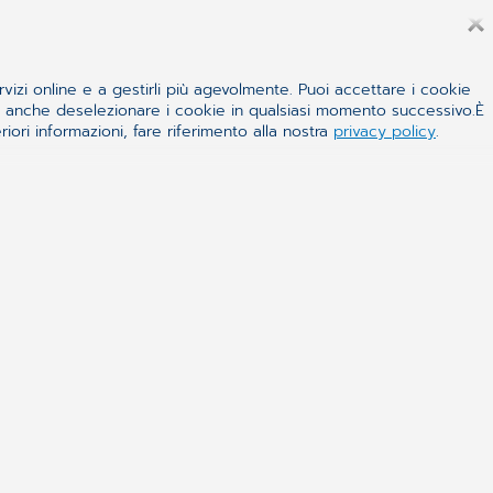
La migliore tecnologia software per lo studio
dentistico.
Vai alle soluzioni
rvizi online e a gestirli più agevolmente. Puoi accettare i cookie
 e anche deselezionare i cookie in qualsiasi momento successivo.È
iori informazioni, fare riferimento alla nostra
privacy policy
.
Pazienti
Soluzioni di Telemedicina e Telemonitoraggio.
Vai alle soluzioni