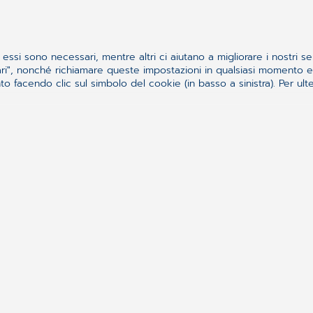
Sempre al fianco del farmacista, nella sua attività
quotidiana.
Vai alle soluzioni
essi sono necessari, mentre altri ci aiutano a migliorare i nostri se
ssari", nonché richiamare queste impostazioni in qualsiasi momento
 facendo clic sul simbolo del cookie (in basso a sinistra). Per ulter
Industria Farmaceutica
Comunicare al meglio, su canali esclusivi.
Vai alle soluzioni