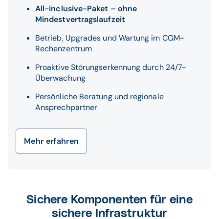
Gesundheitsämter.
All-inclusive-Paket – ohne
CGM bindet Ihre Einrichtung an die TI an.
Mindestvertragslaufzeit
Mehr erfahren
Betrieb, Upgrades und Wartung im CGM-
Rechenzentrum
Proaktive Störungserkennung durch 24/7-
Überwachung
Persönliche Beratung und regionale
Ansprechpartner
Mehr erfahren
Sichere Komponenten für eine
sichere Infrastruktur