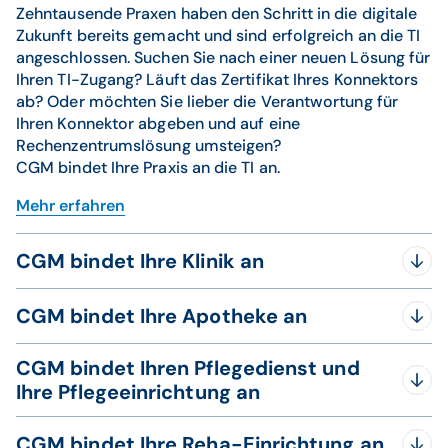
Zehntausende Praxen haben den Schritt in die digitale
Zukunft bereits gemacht und sind erfolgreich an die TI
angeschlossen. Suchen Sie nach einer neuen Lösung für
Ihren TI-Zugang? Läuft das Zertifikat Ihres Konnektors
ab? Oder möchten Sie lieber die Verantwortung für
Ihren Konnektor abgeben und auf eine
Rechenzentrumslösung umsteigen?
CGM bindet Ihre Praxis an die TI an.
Mehr erfahren
CGM bindet Ihre Klinik an
Kliniken sind wesentlicher Bestandteil des
CGM bindet Ihre Apotheke an
Gesundheitssystems. Der nahtlose
Informationsaustausch mit niedergelassenen Ärzten ist
Apotheken profitieren erheblich von der TI. Die
entscheidend für die optimale Versorgung, sowohl
CGM bindet Ihren Pflegedienst und
Einführung des E-Rezepts hat das Einlösen des
stationär als auch ambulant. Die TI sorgt hier für eine
Ihre Pflegeeinrichtung an
Rezeptes wesentlich vereinfacht. Diese digitalen
verbesserte Kommunikation und Zusammenarbeit –
Lösungen verbessern nicht nur die Effizienz, sondern
Ab dem 1. Juli 2025 müssen alle ambulanten und
für eine lückenlose Behandlungskette.
tragen auch zur Arzneimitteltherapiesicherheit bei,
CGM bindet Ihre Reha-Einrichtung an