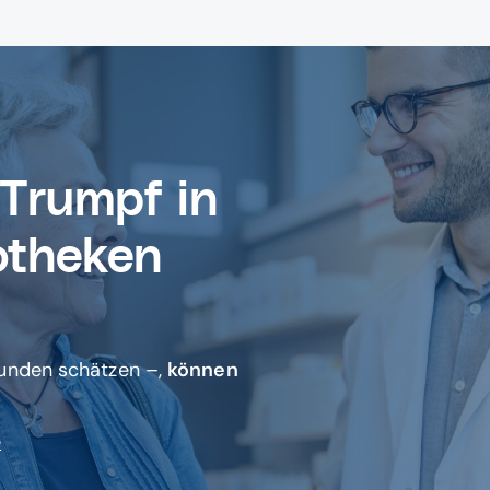
 Trumpf in
otheken
Kunden schätzen –,
können
e