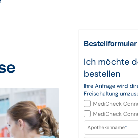
t
Bestellformular
Ich möchte 
se
bestellen
Ihre Anfrage wird dir
Freischaltung umzus
MediCheck Conne
MediCheck Conne
Apothekenname
*