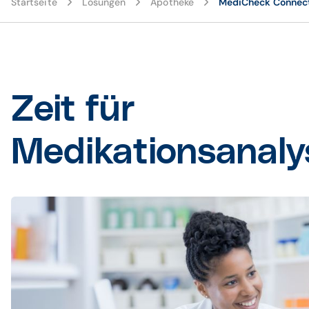
Startseite
Lösungen
Apotheke
MediCheck Connec
Zeit für
Medikationsanaly