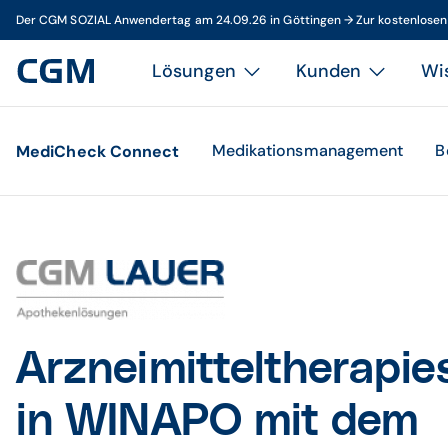
Der CGM SOZIAL Anwendertag am 24.09.26 in Göttingen → Zur kostenlose
Lösungen
Kunden
Wi
Medikationsmanagement
B
MediCheck Connect
Arzneimitteltherapie
in WINAPO mit dem