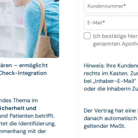
Kundennummer
*
E-Mail
*
Ich bestätige hie
genannten Apothe
ären – ermöglicht
Hinweis: Ihre Kunde
heck-Integration
rechts im Kasten. Zu
bei „Inhaber-E-Mail“ 
oder die Inhaberin Zug
endes Thema im
icherheit und
Der Vertrag hat eine
nd Patienten betrifft.
danach automatisch u
et die Identifizierung,
geltender MwSt.
mmenhang mit der