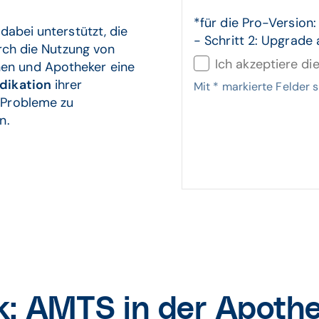
*für die Pro-Version: - Schritt 1: hier MediCheck Connect Core buche
dabei unterstützt, die
- Schritt 2: Upgrade
urch die Nutzung von
Ich akzeptiere di
en und Apotheker eine
dikation
ihrer
Mit
*
markierte Felder si
 Probleme zu
n.
: AMTS in der Apothek