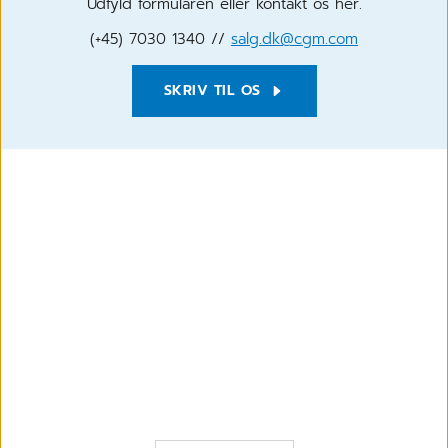
Udfyld formularen eller kontakt os her.
(+45) 7030 1340 //
salg.dk@cgm.com
SKRIV TIL OS
9. JUNI 2026
CGM understøtter farmakologisk projekt
om medicingennemgang i almen praksis