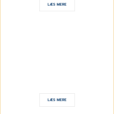
LÆS MERE
20. JANUAR 2026
Sammen udvikler vi XMO:
Brugerinddragelse, der gør en reel forskel
LÆS MERE