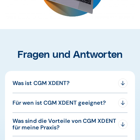
Fragen und Antworten
Was ist CGM XDENT?
CGM XDENT ist eine Cloudsoftware für
Für wen ist CGM XDENT geeignet?
Zahnärztinnen und Zahnärzte aus dem Hause
CGM Dentalsysteme.
CGM XDENT eignet sich besonders für
Was sind die Vorteile von CGM XDENT
Praxisneugründerinnen und -neugründer,
für meine Praxis?
Praxisübernehmerinnen und -übernehmer mit
Wunsch nach moderner Software, kleinere
Unabhängiger Zugriff