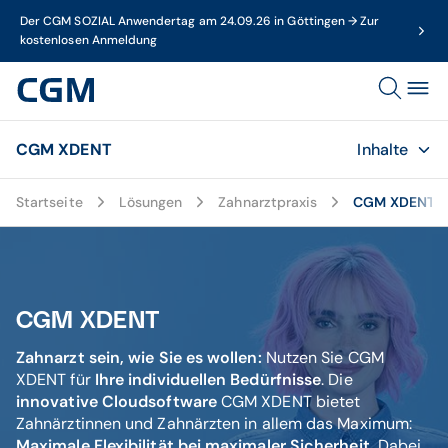
Der CGM SOZIAL Anwendertag am 24.09.26 in Göttingen → Zur
kostenlosen Anmeldung
CGM XDENT
Inhalte
Startseite
Lösungen
Zahnarztpraxis
CGM XDENT
CGM XDENT
Zahnarzt sein, wie Sie es wollen:
Nutzen Sie CGM
XDENT für
Ihre individuellen Bedürfnisse
. Die
innovative Cloudsoftware
CGM XDENT bietet
Zahnärztinnen und Zahnärzten in allem das Maximum:
Maximale Flexibilität bei maximaler Sicherheit.
Dabei