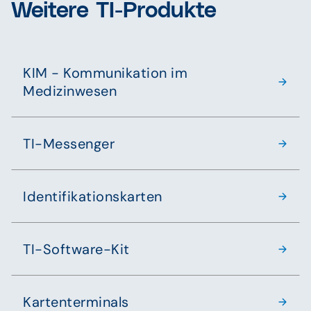
Weitere TI-Produkte
Auftrag gegeben werden. Neukunden können das
CGM MANAGED TI mit dem CGM TI-Gateway zu
den jeweils zum Zeitpunkt der Angebotsabgabe
gültigen Konditionen bestellen.
KIM - Kommunikation im
Medizinwesen
TI-Messenger
Identifikationskarten
TI-Software-Kit
Kartenterminals