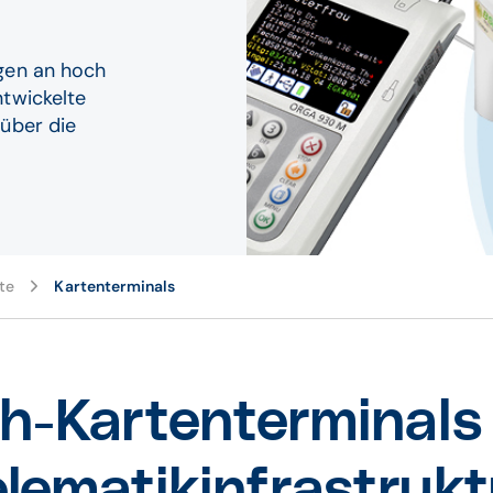
gen an hoch
ntwickelte
 über die
te
Kartenterminals
h-Kartenterminals 
elematikinfrastrukt