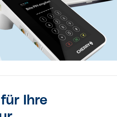
für Ihre
ur