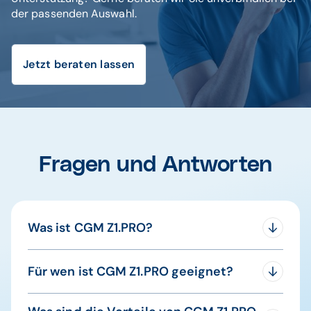
der passenden Auswahl.
Jetzt beraten lassen
Fragen und Antworten
Was ist CGM Z1.PRO?
CGM Z1.PRO ist eine Zahnarztsoftware, die für
Für wen ist CGM Z1.PRO geeignet?
Zahnärzte, Kieferorthopäden und Mund-, Kiefer-
und Gesichtschirurgen geeignet ist. Sie ist
CGM Z1.PRO ist für Zahnärzte, Kieferorthopäden,
skalierbar, anpassbar und bietet Funktionen zum