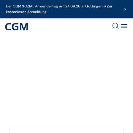
Der CGM SOZIAL Anwendertag am 24.09.26 in Göttingen → Zur
kostenlosen Anmeldung
Dossier
Aktuelles für Apotheken