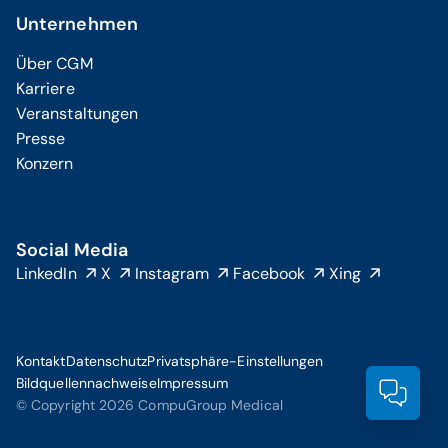
Unternehmen
Über CGM
Karriere
Veranstaltungen
Presse
Konzern
Social Media
LinkedIn
X
Instagram
Facebook
Xing
Kontakt
Datenschutz
Privatsphäre-Einstellungen
Bildquellennachweise
Impressum
Prod
© Copyright 2026 CompuGroup Medical