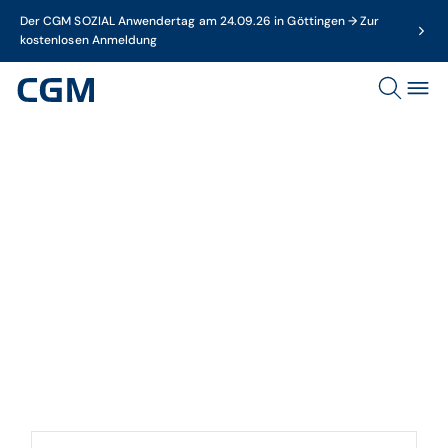
Der CGM SOZIAL Anwendertag am 24.09.26 in Göttingen → Zur
kostenlosen Anmeldung
Thema
CGM MEDISTAR-News