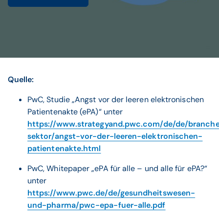
Quelle:
PwC, Studie „Angst vor der leeren elektronischen
Patientenakte (ePA)“ unter
https://www.strategyand.pwc.com/de/de/branche
sektor/angst-vor-der-leeren-elektronischen-
patientenakte.html
PwC, Whitepaper „ePA für alle – und alle für ePA?“
unter
https://www.pwc.de/de/gesundheitswesen-
und-pharma/pwc-epa-fuer-alle.pdf