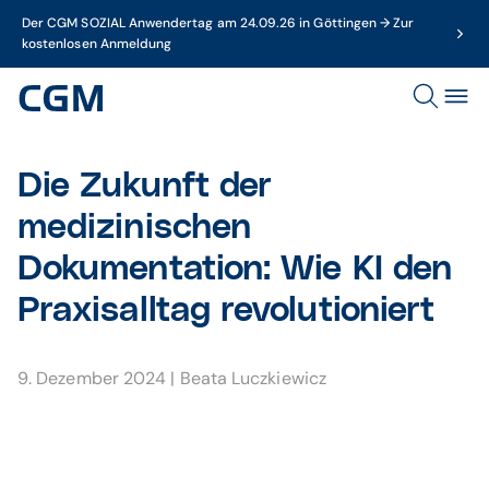
Der CGM SOZIAL Anwendertag am 24.09.26 in Göttingen → Zur
kostenlosen Anmeldung
Die Zukunft der
medizinischen
Dokumentation: Wie KI den
Praxisalltag revolutioniert
9. Dezember 2024
|
Beata Luczkiewicz