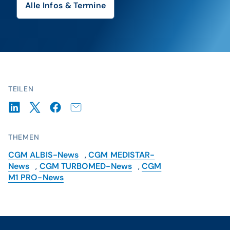
Alle Infos & Termine
TEILEN
THEMEN
CGM ALBIS-News
,
CGM MEDISTAR-
News
,
CGM TURBOMED-News
,
CGM
M1 PRO-News