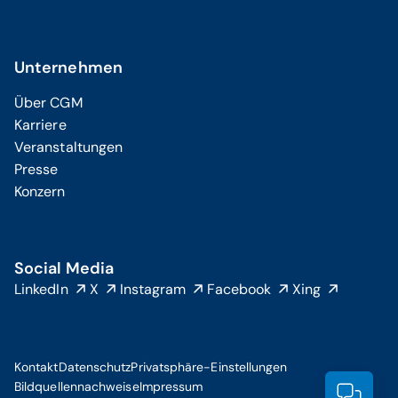
Unternehmen
Über CGM
Karriere
Veranstaltungen
Presse
Konzern
Social Media
LinkedIn
X
Instagram
Facebook
Xing
Kontakt
Datenschutz
Privatsphäre-Einstellungen
Bildquellennachweise
Impressum
Prod