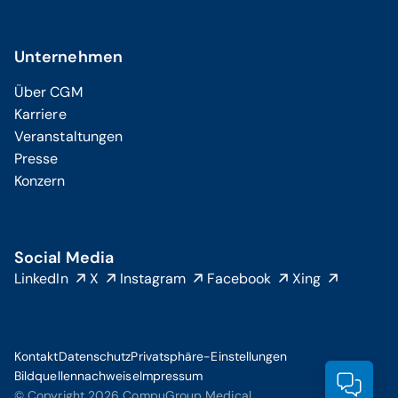
Unternehmen
Über CGM
Karriere
Veranstaltungen
Presse
Konzern
Social Media
LinkedIn
X
Instagram
Facebook
Xing
Kontakt
Datenschutz
Privatsphäre-Einstellungen
Bildquellennachweise
Impressum
Prod
© Copyright 2026 CompuGroup Medical