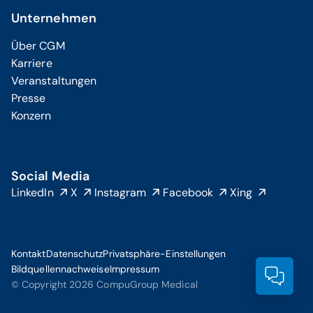
Unternehmen
Über CGM
Karriere
Veranstaltungen
Presse
Konzern
Social Media
LinkedIn
X
Instagram
Facebook
Xing
Kontakt
Datenschutz
Privatsphäre-Einstellungen
Bildquellennachweise
Impressum
Prod
© Copyright 2026 CompuGroup Medical