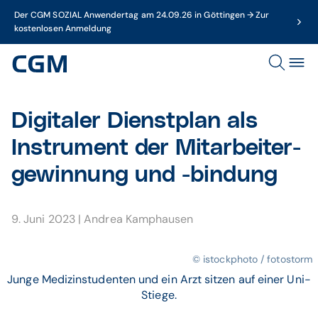
Der CGM SOZIAL Anwendertag am 24.09.26 in Göttingen → Zur
kostenlosen Anmeldung
Digitaler Dienst­plan als
Instru­ment der Mitarbeiter­
gewin­nung und -bindung
9. Juni 2023
|
Andrea Kamphausen
© istockphoto / fotostorm
Junge Medizinstudenten und ein Arzt sitzen auf einer Uni-
Stiege.