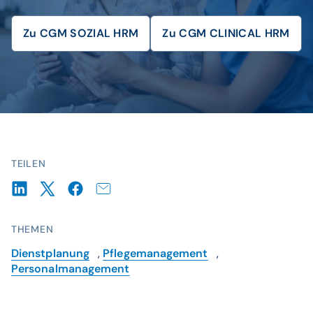
Zu CGM SOZIAL HRM
Zu CGM CLINICAL HRM
© istockphoto / shapecharge
TEILEN
THEMEN
Dienstplanung
,
Pflegemanagement
,
Personalmanagement