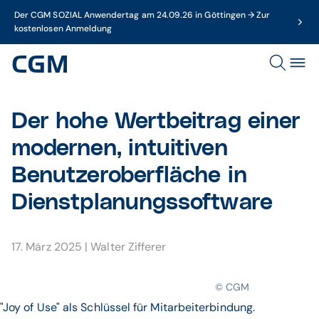
Der CGM SOZIAL Anwendertag am 24.09.26 in Göttingen → Zur
kostenlosen Anmeldung
Der hohe Wert­beitrag einer
mo­dernen, intui­tiven
Benutzer­ober­fläche in
Dienst­pla­nungs­soft­ware
17. März 2025
|
Walter Zifferer
© CGM
"Joy of Use" als Schlüssel für Mitarbeiterbindung.