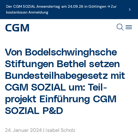
Der CGM SOZIAL Anwendertag am 24.09.26 in Göttingen → Zur
kostenlosen Anmeldung
Von Bodelschwinghsche
Stiftungen Bethel setzen
Bundes­teil­habe­gesetz mit
CGM SOZIAL um: Teil­
projekt Einführung CGM
SOZIAL P&D
24. Januar 2024
|
Isabel Scholz