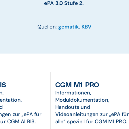
ePA 3.0 Stufe 2.
Quellen:
gematik
,
KBV
IS
CGM M1 PRO
n,
Informationen,
ntation,
Moduldokumentation,
d
Handouts und
ngen zur „ePA für
Videoanleitungen zur „ePA für
l für CGM ALBIS.
alle“ speziell für CGM M1 PRO.