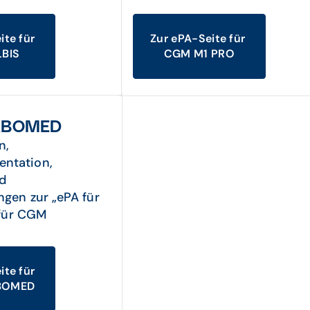
ite für
Zur ePA-Seite für
BIS
CGM M1 PRO
RBOMED
n,
ntation,
d
ngen zur „ePA für
l für CGM
ite für
BOMED