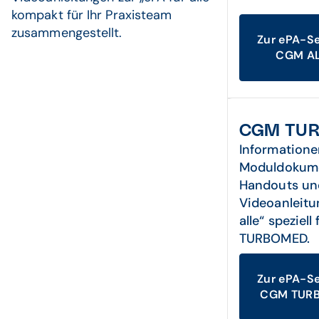
kompakt für Ihr Praxisteam
zusammengestellt.
Zur ePA-Se
CGM AL
CGM TU
Informatione
Moduldokume
Handouts un
Videoanleitu
alle“ speziel
TURBOMED.
Zur ePA-Se
CGM TUR