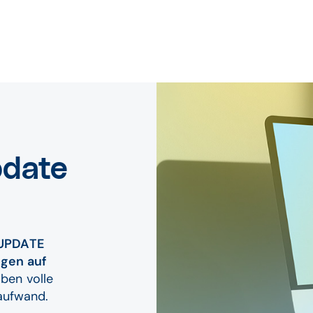
pdate
UPDATE
ngen
auf
aben volle
taufwand.