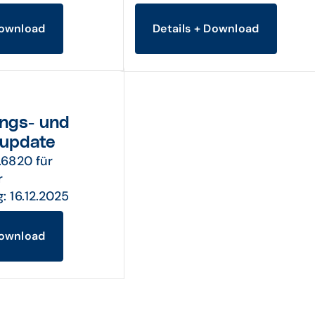
Download
Details + Download
ngs- und
supdate
1.6820 für
r
g: 16.12.2025
Download