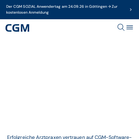
Der CGM SOZIAL Anwendertag am 24.09.26 in Göttingen → Zur
kostenlosen Anmeldung
Thema
Kundenerfolgsgeschichten
Erfolgreiche Arztpraxen vertrauen auf CGM-Software-