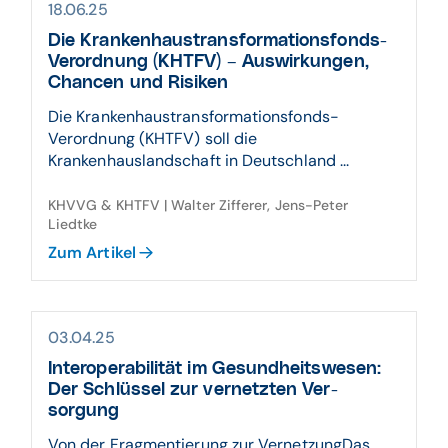
18.06.25
Die Krankenhaus­trans­for­mations­fonds-
Verord­nung (KHTFV) – Auswir­kungen,
Chancen und Risiken
Die Krankenhaustransformationsfonds-
Verordnung (KHTFV) soll die
Krankenhauslandschaft in Deutschland ...
KHVVG & KHTFV | Walter Zifferer, Jens-Peter
Liedtke
Zum Artikel
03.04.25
Inter­operabilität im Gesund­heits­wesen:
Der Schlüssel zur ver­netzten Ver­
sorgung
Von der Fragmentierung zur VernetzungDas