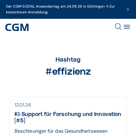
Der CGM SOZIAL Anwendertag am 24.09.26 in Göttingen → Zur
kostenlosen Anmeldung
Hashtag
#effizienz
12.01.26
KI-Support für For­schung und Inno­vation
[#5]
Beschleuniger für das Gesundheitswesen