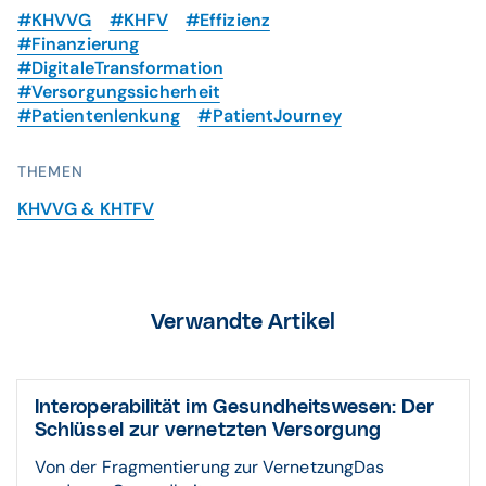
#KHVVG
#KHFV
#Effizienz
#Finanzierung
#DigitaleTransformation
#Versorgungssicherheit
#Patientenlenkung
#PatientJourney
THEMEN
KHVVG & KHTFV
Verwandte Artikel
Inter­operabilität im Gesund­heits­wesen: Der
Schlüssel zur ver­netzten Ver­sorgung
Von der Fragmentierung zur VernetzungDas