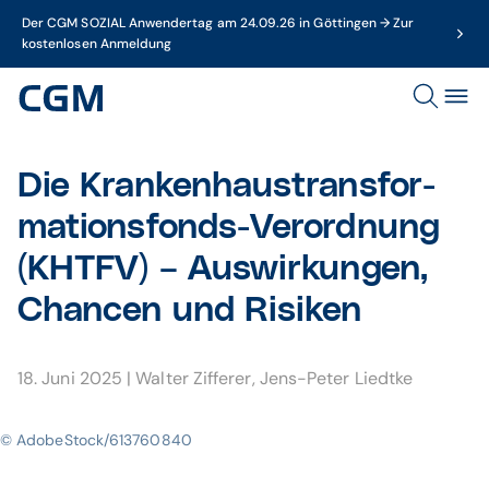
Der CGM SOZIAL Anwendertag am 24.09.26 in Göttingen → Zur
kostenlosen Anmeldung
Die Krankenhaus­trans­for­
mations­fonds-Verord­nung
(KHTFV) – Auswir­kungen,
Chancen und Risiken
18. Juni 2025
|
Walter Zifferer
,
Jens-Peter Liedtke
© AdobeStock/613760840