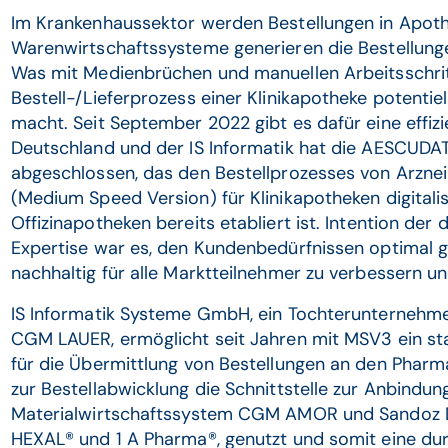
Im Krankenhaussektor werden Bestellungen in Apothe
Warenwirtschaftssysteme generieren die Bestellunge
Was mit Medienbrüchen und manuellen Arbeitsschri
Bestell-/Lieferprozess einer Klinikapotheke potentiel
macht. Seit September 2022 gibt es dafür eine effizi
Deutschland und der IS Informatik hat die AESCUDAT
abgeschlossen, das den Bestellprozesses von Arznei
(Medium Speed Version) für Klinikapotheken digitalisi
Offizinapotheken bereits etabliert ist. Intention der
Expertise war es, den Kundenbedürfnissen optimal g
nachhaltig für alle Marktteilnehmer zu verbessern u
IS Informatik Systeme GmbH, ein Tochterunternehm
CGM LAUER, ermöglicht seit Jahren mit MSV3 ein sta
für die Übermittlung von Bestellungen an den Phar
zur Bestellabwicklung die Schnittstelle zur Anbindu
Materialwirtschaftssystem CGM AMOR und Sandoz D
HEXAL® und 1 A Pharma®, genutzt und somit eine durc