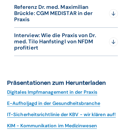
Referenz Dr. med. Maximilian
Brückle: CGM MEDISTAR in der
Praxis
Interview: Wie die Praxis von Dr.
med. Tilo Hanfstingl von NFDM
profitiert
Erfolgreiche Digitalisierung in der Praxis
von Dr. med. Begemann
Präsentationen zum Herunterladen
Erfahrungsbericht zu CGM MEDISTAR mit
Digitales Impfmanagement in der Praxis
Dr. med. Maximilian Brückle
E-Aufholjagd in der Gesundheitsbranche
IT-Sicherheitsrichtlinie der KBV - wir klären auf!
Interview mit Dr. med. Tilo Hanfstingl
KIM - Kommunikation im Medizinwesen
zum Thema NFDM