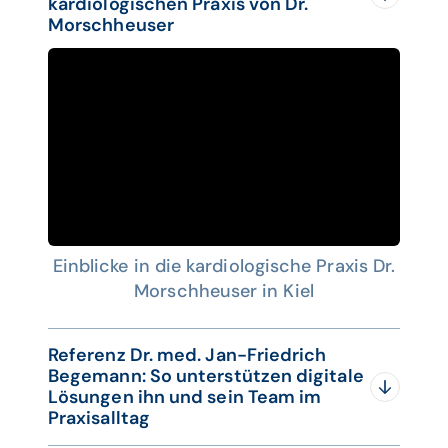
kardiologischen Praxis von Dr.
Versand
Morschheuser
0:38:30 Drucken
0:40:22 Signaturtypen
Einzelsignatur/Komfortsignatur
0:47:42 COMM Kommunikation /
Nachrichtenverfolgung
0:53:00 Fazit - Schlusswort
Einblicke in die kardiologische Praxis Dr.
Morschheuser in Kiel
Referenz Dr. med. Jan-Friedrich
Begemann: So unterstützen digitale
Lösungen ihn und sein Team im
Praxisalltag