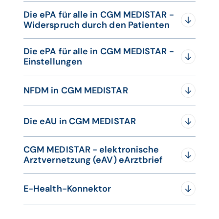
Datensparsamkeit eAB
00:50:10
Die ePA für alle in CGM MEDISTAR -
und MV
Widerspruch durch den Patienten
MSNSE – E-Mail im
00:52:52
Originalformat
speichern deaktiviert
Die ePA für alle in CGM MEDISTAR -
Einstellungen
MSNSE – Ausbau
00:55:18
‚Versand von
Karteikartendaten‘
NFDM in CGM MEDISTAR
eAB – Anhänge und
Ordnerpfad / Korrektur
beim genutzten €
00:55:55
Die eAU in CGM MEDISTAR
Zeichen / Versand aus
dem Postausgang
überabeitet
CGM MEDISTAR - elektronische
Aktivierung der eAU
ePA - Dokument
Arztvernetzung (eAV) eArztbrief
00:57:25
ersetzen & Vorschau
unter EPAH
ePA – Format vom eAB
E-Health-Konnektor
00:59:15
in der ePA geändert
ePA –
Videoanleitung NFDM in CGM MEDISTAR
01:00:55
Meterdatenvorlagen