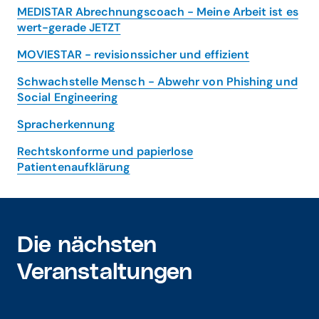
MEDISTAR Abrechnungscoach - Meine Arbeit ist es
wert-gerade JETZT
MOVIESTAR - revisionssicher und effizient
Schwachstelle Mensch - Abwehr von Phishing und
Dr. med Maximilian Brückle berichtet von seiner
Social Engineering
positiven Erfahrung mit der Praxissoftware CGM
MEDISTAR
Spracherkennung
Rechtskonforme und papierlose
Patientenaufklärung
Die nächsten
Veranstaltungen