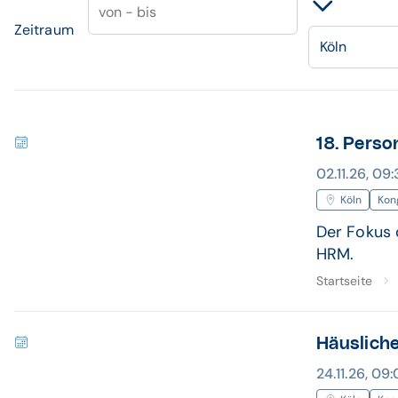
von - bis
Zeitraum
Köln
18. Perso
02.11.26, 09:
Köln
Kon
Der Fokus 
HRM.
Startseite
Häuslich
24.11.26, 09: