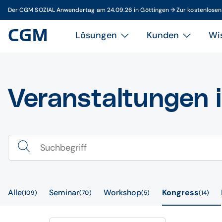
Der CGM SOZIAL Anwendertag am 24.09.26 in Göttingen → Zur kostenlose
Lösungen
Kunden
Wi
Veranstaltungen 
Alle
Seminar
Workshop
Kongress
109
70
5
14