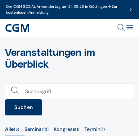
Der CGM SOZIAL Anwendertag am 24.09.26 in Göttingen → Zur
kostenlosen Anmeldung
Veranstaltungen im
Überblick
Suchen
Alle
Seminar
Kongress
Termin
5
3
1
1